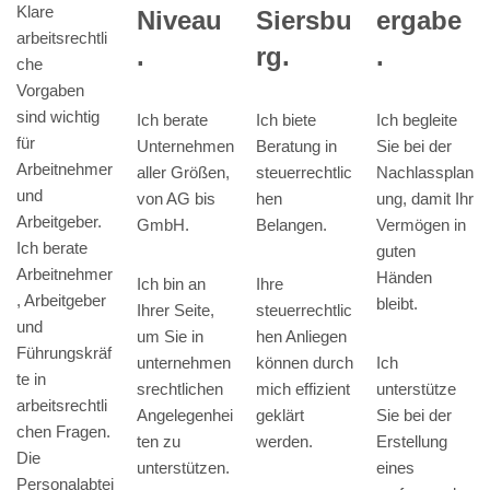
Klare
Siersbu
Niveau
ergabe
arbeitsrechtli
rg.
.
.
che
Vorgaben
sind wichtig
Ich biete
Ich berate
Ich begleite
für
Beratung in
Unternehmen
Sie bei der
Arbeitnehmer
steuerrechtlic
aller Größen,
Nachlassplan
und
hen
von AG bis
ung, damit Ihr
Arbeitgeber.
Belangen.
GmbH.
Vermögen in
Ich berate
guten
Arbeitnehmer
Händen
Ihre
Ich bin an
, Arbeitgeber
bleibt.
steuerrechtlic
Ihrer Seite,
und
hen Anliegen
um Sie in
Führungskräf
können durch
unternehmen
Ich
te in
mich effizient
srechtlichen
unterstütze
arbeitsrechtli
geklärt
Angelegenhei
Sie bei der
chen Fragen.
werden.
ten zu
Erstellung
Die
unterstützen.
eines
Personalabtei