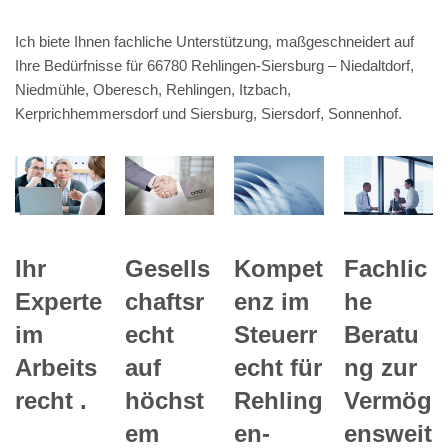
Ich biete Ihnen fachliche Unterstützung, maßgeschneidert auf
Ihre Bedürfnisse für 66780 Rehlingen-Siersburg – Niedaltdorf,
Niedmühle, Oberesch, Rehlingen, Itzbach,
Kerprichhemmersdorf und Siersburg, Siersdorf, Sonnenhof.
Kompet
Ihr
Gesells
Fachlic
enz im
Experte
chaftsr
he
Steuerr
im
echt
Beratu
echt für
Arbeits
auf
ng zur
Rehling
recht .
höchst
Vermög
en-
em
ensweit