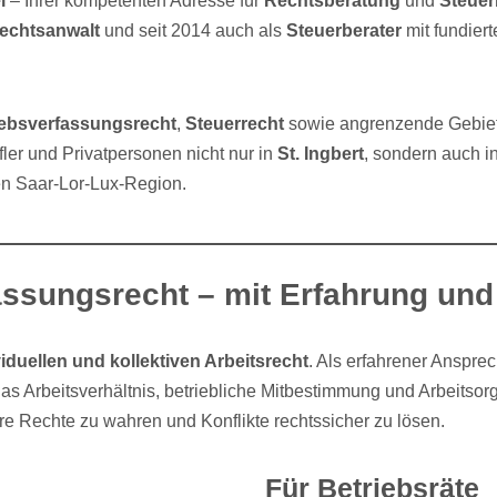
l
– Ihrer kompetenten Adresse für
Rechtsberatung
und
Steuer
echtsanwalt
und seit 2014 auch als
Steuerberater
mit fundier
iebsverfassungsrecht
,
Steuerrecht
sowie angrenzende Gebie
fler und Privatpersonen nicht nur in
St. Ingbert
, sondern auch i
n Saar-Lor-Lux-Region.
assungsrecht – mit Erfahrung und
viduellen und kollektiven Arbeitsrecht
. Als erfahrener Anspre
as Arbeitsverhältnis, betriebliche Mitbestimmung und Arbeitso
hre Rechte zu wahren und Konflikte rechtssicher zu lösen.
Für Betriebsräte