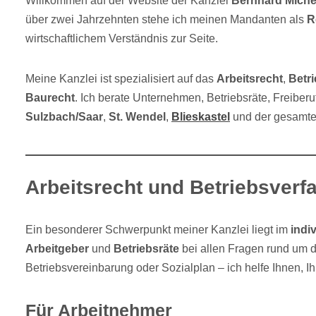
Willkommen auf der Website der Kanzlei
Bernhard Miche
über zwei Jahrzehnten stehe ich meinen Mandanten als
R
wirtschaftlichem Verständnis zur Seite.
Meine Kanzlei ist spezialisiert auf das
Arbeitsrecht
,
Betr
Baurecht
. Ich berate Unternehmen, Betriebsräte, Freiberu
Sulzbach/Saar
,
St. Wendel
,
Blieskastel
und der gesamte
Arbeitsrecht und Betriebsverf
Ein besonderer Schwerpunkt meiner Kanzlei liegt im
indi
Arbeitgeber
und
Betriebsräte
bei allen Fragen rund um d
Betriebsvereinbarung oder Sozialplan – ich helfe Ihnen, I
Für Arbeitnehmer