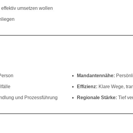
d effektiv umsetzen wollen
nliegen
Person
Mandantennähe:
Persönl
lfälle
Effizienz:
Klare Wege, tra
andlung und Prozessführung
Regionale Stärke:
Tief ve