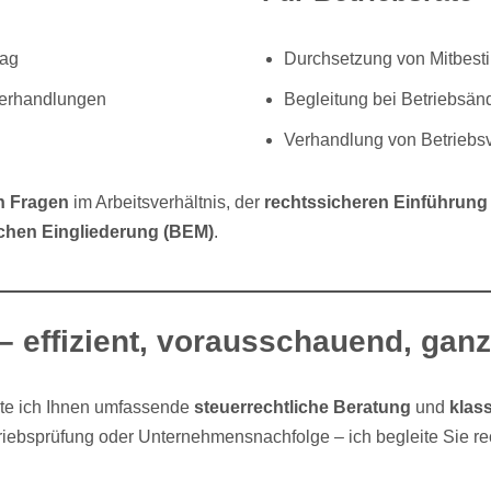
rag
Durchsetzung von Mitbes
verhandlungen
Begleitung bei Betriebsän
Verhandlung von Betriebs
n Fragen
im Arbeitsverhältnis, der
rechtssicheren Einführung 
ichen Eingliederung (BEM)
.
 effizient, vorausschauend, ganz
iete ich Ihnen umfassende
steuerrechtliche Beratung
und
klas
sprüfung oder Unternehmensnachfolge – ich begleite Sie rech