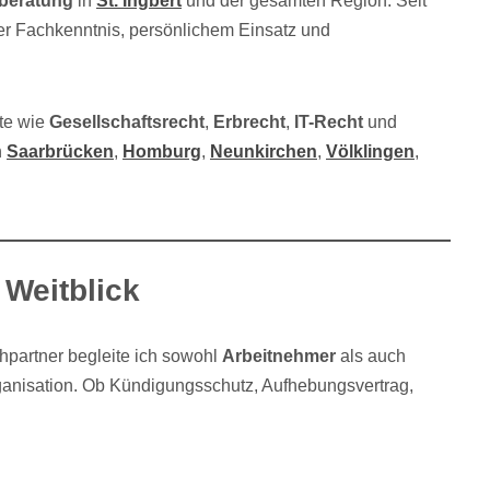
beratung
in
St. Ingbert
und der gesamten Region. Seit
ter Fachkenntnis, persönlichem Einsatz und
te wie
Gesellschaftsrecht
,
Erbrecht
,
IT-Recht
und
n
Saarbrücken
,
Homburg
,
Neunkirchen
,
Völklingen
,
 Weitblick
chpartner begleite ich sowohl
Arbeitnehmer
als auch
rganisation. Ob Kündigungsschutz, Aufhebungsvertrag,