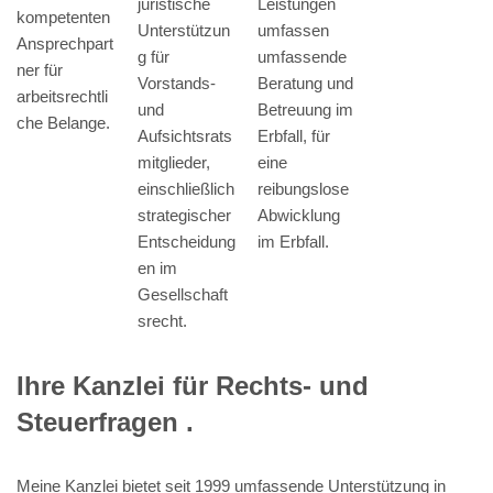
juristische
Leistungen
kompetenten
Unterstützun
umfassen
Ansprechpart
g für
umfassende
ner für
Vorstands-
Beratung und
arbeitsrechtli
und
Betreuung im
che Belange.
Aufsichtsrats
Erbfall, für
mitglieder,
eine
einschließlich
reibungslose
strategischer
Abwicklung
Entscheidung
im Erbfall.
en im
Gesellschaft
srecht.
Ihre Kanzlei für Rechts- und
Steuerfragen .
Meine Kanzlei bietet seit 1999 umfassende Unterstützung in