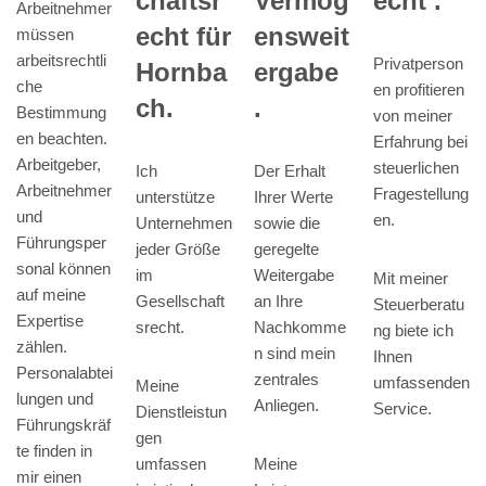
echt .
chaftsr
Vermög
Arbeitnehmer
echt für
ensweit
müssen
arbeitsrechtli
Privatperson
Hornba
ergabe
che
en profitieren
ch.
.
Bestimmung
von meiner
en beachten.
Erfahrung bei
Arbeitgeber,
steuerlichen
Ich
Der Erhalt
Arbeitnehmer
Fragestellung
unterstütze
Ihrer Werte
und
en.
Unternehmen
sowie die
Führungsper
jeder Größe
geregelte
sonal können
im
Weitergabe
Mit meiner
auf meine
Gesellschaft
an Ihre
Steuerberatu
Expertise
srecht.
Nachkomme
ng biete ich
zählen.
n sind mein
Ihnen
Personalabtei
zentrales
umfassenden
Meine
lungen und
Anliegen.
Service.
Dienstleistun
Führungskräf
gen
te finden in
umfassen
Meine
mir einen