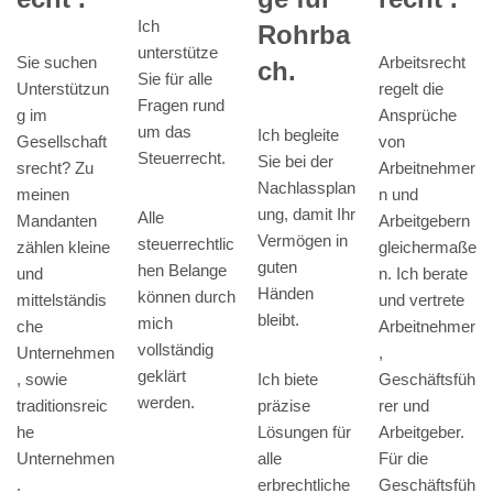
Ich
Rohrba
unterstütze
Sie suchen
Arbeitsrecht
ch.
Sie für alle
Unterstützun
regelt die
Fragen rund
g im
Ansprüche
um das
Ich begleite
Gesellschaft
von
Steuerrecht.
Sie bei der
srecht? Zu
Arbeitnehmer
Nachlassplan
meinen
n und
ung, damit Ihr
Alle
Mandanten
Arbeitgebern
Vermögen in
steuerrechtlic
zählen kleine
gleichermaße
guten
hen Belange
und
n. Ich berate
Händen
können durch
mittelständis
und vertrete
bleibt.
mich
che
Arbeitnehmer
vollständig
Unternehmen
,
geklärt
, sowie
Ich biete
Geschäftsfüh
werden.
traditionsreic
präzise
rer und
he
Lösungen für
Arbeitgeber.
Unternehmen
alle
Für die
.
erbrechtliche
Geschäftsfüh