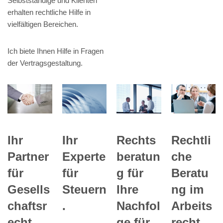
Selbstständige und Klienten
erhalten rechtliche Hilfe in
vielfältigen Bereichen.
Ich biete Ihnen Hilfe in Fragen
der Vertragsgestaltung.
Ihr
Ihr
Rechts
Rechtli
Experte
Partner
beratun
che
für
für
g für
Beratu
Steuern
Gesells
Ihre
ng im
.
chaftsr
Nachfol
Arbeits
echt .
ge für
recht .