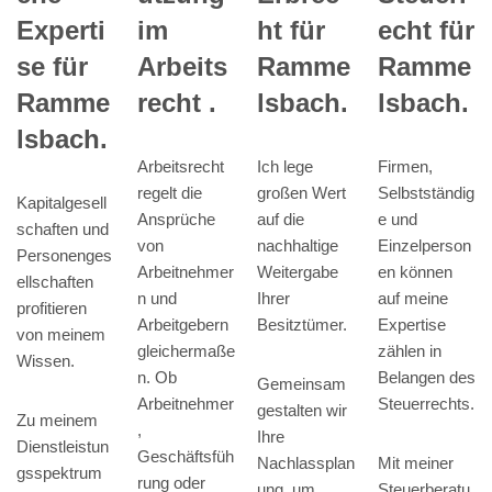
echt für
Experti
im
ht für
Ramme
se für
Arbeits
Ramme
lsbach.
Ramme
recht .
lsbach.
lsbach.
Firmen,
Arbeitsrecht
Ich lege
Selbstständig
regelt die
großen Wert
Kapitalgesell
e und
Ansprüche
auf die
schaften und
Einzelperson
von
nachhaltige
Personenges
en können
Arbeitnehmer
Weitergabe
ellschaften
auf meine
n und
Ihrer
profitieren
Expertise
Arbeitgebern
Besitztümer.
von meinem
zählen in
gleichermaße
Wissen.
Belangen des
n. Ob
Gemeinsam
Steuerrechts.
Arbeitnehmer
gestalten wir
Zu meinem
,
Ihre
Dienstleistun
Geschäftsfüh
Mit meiner
Nachlassplan
gsspektrum
rung oder
Steuerberatu
ung, um