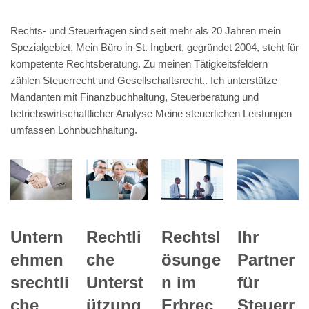
Rechts- und Steuerfragen sind seit mehr als 20 Jahren mein
Spezialgebiet. Mein Büro in
St. Ingbert
, gegründet 2004, steht für
kompetente Rechtsberatung. Zu meinen Tätigkeitsfeldern
zählen Steuerrecht und Gesellschaftsrecht.. Ich unterstütze
Mandanten mit Finanzbuchhaltung, Steuerberatung und
betriebswirtschaftlicher Analyse Meine steuerlichen Leistungen
umfassen Lohnbuchhaltung.
Ihr
Untern
Rechtli
Rechtsl
Partner
ehmen
che
ösunge
für
srechtli
Unterst
n im
Steuerr
che
ützung
Erbrec