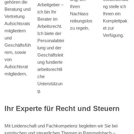
gehören die
Arbeitgeber –
ng stelle ich
Ihren
Beratung und
ich bin Ihr
Ihnen ein
Nachlass
Vertretung
Berater im
Komplettpak
reibungslos
Aufsichtsrats
Arbeitsrecht.
et zur
zu regeln.
mitgliedern
Ich biete der
Verfügung.
und
Personalabtei
Geschäftsfüh
lung und der
rern, sowie
Geschäftsleit
von
ung fundierte
Aufsichtsrat
arbeitsrechtli
mitgliedern.
che
Unterstützun
g.
Ihr Experte für Recht und Steuern
Mit Leidenschaft und Fachkompetenz begleiten wir Sie bei
juristischen und steuerlichen Themen in Rammelsbach –