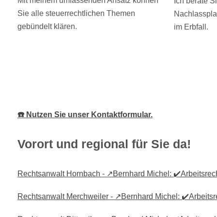
Mit meinem umfassenden Ansatz können
Ich berate S
Sie alle steuerrechtlichen Themen
Nachlasspla
gebündelt klären.
im Erbfall.
☎️ Nutzen Sie unser Kontaktformular.
Vorort und regional für Sie da!
Rechtsanwalt Hornbach - ↗️Bernhard Michel: ✔️Arbeitsrecht
Rechtsanwalt Merchweiler - ↗️Bernhard Michel: ✔️Arbeitsre