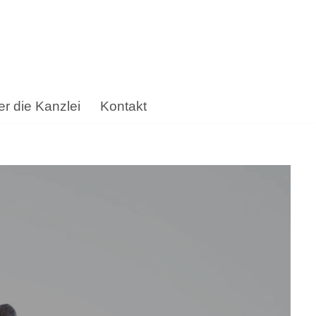
r die Kanzlei
Kontakt
d Michel, Ihr ☑️ Anwalt. ✔️ Arbeitsrecht, ✔️
iration ✉.