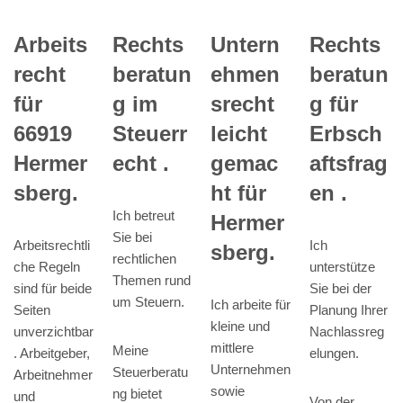
Rechts
Arbeits
Untern
Rechts
beratun
recht
ehmen
beratun
g im
für
srecht
g für
Steuerr
66919
leicht
Erbsch
echt .
Hermer
gemac
aftsfrag
sberg.
ht für
en .
Ich betreut
Hermer
Sie bei
Arbeitsrechtli
Ich
sberg.
rechtlichen
che Regeln
unterstütze
Themen rund
sind für beide
Sie bei der
um Steuern.
Ich arbeite für
Seiten
Planung Ihrer
kleine und
unverzichtbar
Nachlassreg
mittlere
Meine
. Arbeitgeber,
elungen.
Unternehmen
Steuerberatu
Arbeitnehmer
sowie
ng bietet
und
Von der