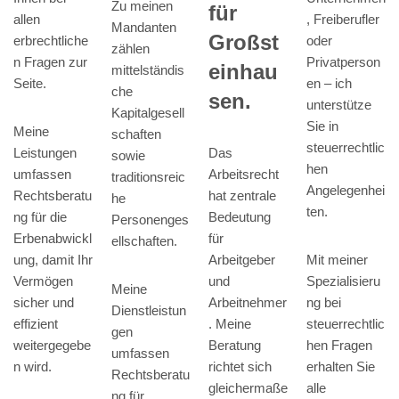
Zu meinen
für
, Freiberufler
allen
Mandanten
Großst
oder
erbrechtliche
zählen
Privatperson
n Fragen zur
einhau
mittelständis
en – ich
Seite.
che
sen.
unterstütze
Kapitalgesell
Sie in
Meine
schaften
steuerrechtlic
Leistungen
Das
sowie
hen
umfassen
Arbeitsrecht
traditionsreic
Angelegenhei
Rechtsberatu
hat zentrale
he
ten.
ng für die
Bedeutung
Personenges
Erbenabwickl
für
ellschaften.
Mit meiner
ung, damit Ihr
Arbeitgeber
Spezialisieru
Vermögen
und
Meine
ng bei
sicher und
Arbeitnehmer
Dienstleistun
steuerrechtlic
effizient
. Meine
gen
hen Fragen
weitergegebe
Beratung
umfassen
erhalten Sie
n wird.
richtet sich
Rechtsberatu
alle
gleichermaße
ng für