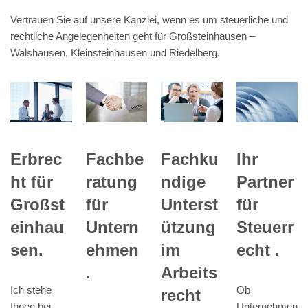
Vertrauen Sie auf unsere Kanzlei, wenn es um steuerliche und
rechtliche Angelegenheiten geht für Großsteinhausen –
Walshausen, Kleinsteinhausen und Riedelberg.
Ihr
Erbrec
Fachbe
Fachku
Partner
ht für
ratung
ndige
für
Großst
für
Unterst
Steuerr
einhau
Untern
ützung
echt .
sen.
ehmen
im
.
Arbeits
Ob
Ich stehe
recht
Unternehmen
Ihnen bei