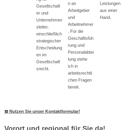
Leistungen
n an
Gesellschaft
aus einer
Arbeitgeber
er und
Hand.
und
Unternehmen
Arbeitnehmer
sleiter,
. Für die
einschließlich
Geschäftsfüh
strategischer
rung und
Entscheidung
Personalabtei
en im
lung stehe
Gesellschaft
ich in
srecht.
arbeitsrechtli
chen Fragen
bereit.
☎️ Nutzen Sie unser Kontaktformular!
Vorort und regional für Sie da!