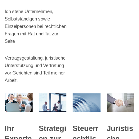
Ich stehe Unternehmen,
Selbstständigen sowie
Einzelpersonen bei rechtlichen
Fragen mit Rat und Tat zur
Seite
Vertragsgestaltung, juristische
Unterstützung und Vertretung
vor Gerichten sind Teil meiner
Arbeit.
Steuerr
Ihr
Strategi
Juristis
echtlic
Experte
en zur
che