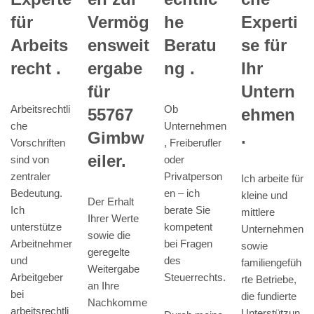
he
für
Vermög
Experti
Beratu
Arbeits
ensweit
se für
ng .
recht .
ergabe
Ihr
für
Untern
Ob
Arbeitsrechtli
55767
ehmen
Unternehmen
che
Gimbw
.
, Freiberufler
Vorschriften
eiler.
oder
sind von
Privatperson
zentraler
Ich arbeite für
en – ich
Bedeutung.
kleine und
Der Erhalt
berate Sie
Ich
mittlere
Ihrer Werte
kompetent
unterstütze
Unternehmen
sowie die
bei Fragen
Arbeitnehmer
sowie
geregelte
des
und
familiengefüh
Weitergabe
Steuerrechts.
Arbeitgeber
rte Betriebe,
an Ihre
bei
die fundierte
Nachkomme
arbeitsrechtli
Unterstützun