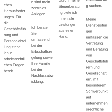
Durch meine
n sind mein
chen
g suchen.
Steuerberatu
zentrales
Herausforder
ng biete ich
Anliegen.
ungen. Für
Ihnen alle
Meine
die
Leistungen
Dienstleistun
Ich berate
Geschäftsfüh
aus einer
gen
Sie
rung und
Hand.
umfassen die
umfassend
Personalabtei
Vertretung
bei der
lung stehe
und Beratung
Erbschaftsre
ich in
von
gelung sowie
arbeitsrechtli
Geschäftsfüh
Ihre Familie
chen Fragen
rern und
bei der
bereit.
Gesellschaft
Nachlassabw
ern, mit
icklung.
besonderem
Schwerpunkt
auf
unternehmen
srechtliche