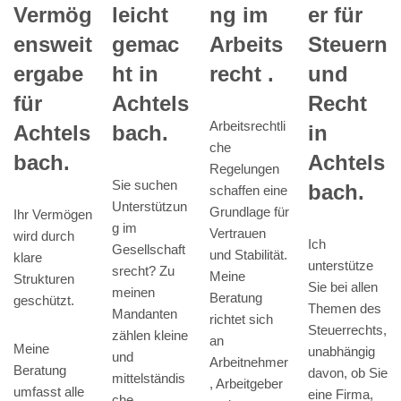
er für
Vermög
leicht
ng im
Steuern
ensweit
gemac
Arbeits
und
ergabe
ht in
recht .
Recht
für
Achtels
Arbeitsrechtli
in
Achtels
bach.
che
Achtels
bach.
Regelungen
Sie suchen
bach.
schaffen eine
Unterstützun
Grundlage für
Ihr Vermögen
g im
Vertrauen
wird durch
Ich
Gesellschaft
und Stabilität.
klare
unterstütze
srecht? Zu
Meine
Strukturen
Sie bei allen
meinen
Beratung
geschützt.
Themen des
Mandanten
richtet sich
Steuerrechts,
zählen kleine
an
Meine
unabhängig
und
Arbeitnehmer
Beratung
davon, ob Sie
mittelständis
, Arbeitgeber
umfasst alle
eine Firma,
che