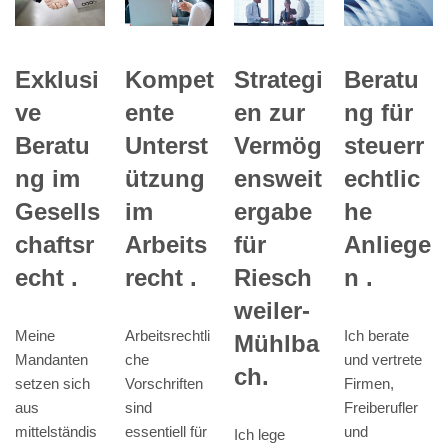
Beratu
Exklusi
Kompet
Strategi
ng für
ve
ente
en zur
steuerr
Beratu
Unterst
Vermög
echtlic
ng im
ützung
ensweit
he
Gesells
im
ergabe
Anliege
chaftsr
Arbeits
für
n .
echt .
recht .
Riesch
weiler-
Ich berate
Meine
Arbeitsrechtli
Mühlba
und vertrete
Mandanten
che
ch.
Firmen,
setzen sich
Vorschriften
Freiberufler
aus
sind
und
mittelständis
essentiell für
Ich lege