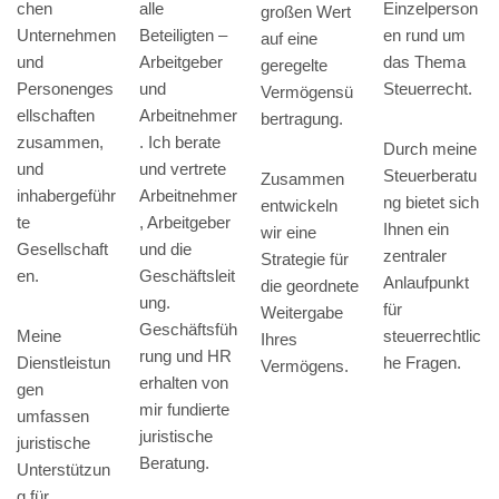
Einzelperson
chen
alle
großen Wert
en rund um
Unternehmen
Beteiligten –
auf eine
das Thema
und
Arbeitgeber
geregelte
Steuerrecht.
Personenges
und
Vermögensü
ellschaften
Arbeitnehmer
bertragung.
zusammen,
. Ich berate
Durch meine
und
und vertrete
Steuerberatu
Zusammen
inhabergeführ
Arbeitnehmer
ng bietet sich
entwickeln
te
, Arbeitgeber
Ihnen ein
wir eine
Gesellschaft
und die
zentraler
Strategie für
en.
Geschäftsleit
Anlaufpunkt
die geordnete
ung.
für
Weitergabe
Geschäftsfüh
steuerrechtlic
Meine
Ihres
rung und HR
he Fragen.
Dienstleistun
Vermögens.
erhalten von
gen
mir fundierte
umfassen
juristische
juristische
Beratung.
Unterstützun
g für