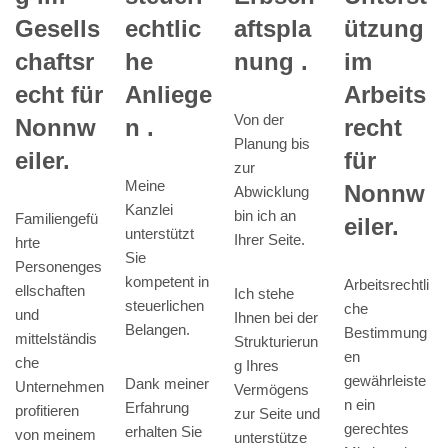
echtlic
Gesells
aftspla
ützung
he
chaftsr
nung .
im
Anliege
echt für
Arbeits
Von der
n .
Nonnw
recht
Planung bis
eiler.
für
zur
Meine
Nonnw
Abwicklung
Kanzlei
bin ich an
Familiengefü
eiler.
unterstützt
Ihrer Seite.
hrte
Sie
Personenges
kompetent in
Arbeitsrechtli
ellschaften
Ich stehe
steuerlichen
che
und
Ihnen bei der
Belangen.
Bestimmung
mittelständis
Strukturierun
en
che
g Ihres
gewährleiste
Dank meiner
Unternehmen
Vermögens
n ein
Erfahrung
profitieren
zur Seite und
gerechtes
erhalten Sie
von meinem
unterstütze