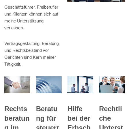
Geschäftsführer, Freiberufler
und Klienten können sich auf
meine Unterstützung
verlassen.
Vertragsgestaltung, Beratung
und Rechtsbeistand vor
Gerichten sind Kern meiner
Tätigkeit.
Beratu
Rechts
Hilfe
Rechtli
ng für
beratun
bei der
che
steuerr
g im
Erbsch
Unterst