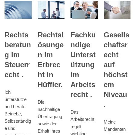
Rechts
Rechtsl
Fachku
Gesells
beratun
ösunge
ndige
chaftsr
g im
n im
Unterst
echt
Steuerr
Erbrec
ützung
auf
echt .
ht in
im
höchst
Hüffler.
Arbeits
em
Ich
recht .
Niveau
unterstütze
Die
.
und berate
nachhaltige
Das
Betriebe,
Übertragung
Arbeitsrecht
Selbstständig
Meine
sowie der
regelt
e und
Mandanten
Erhalt Ihres
wichtige