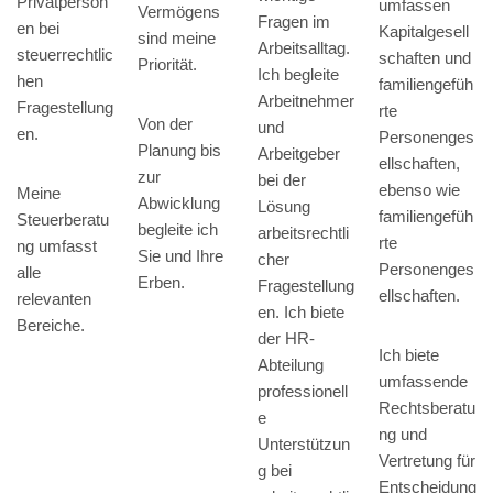
Privatperson
umfassen
Vermögens
Fragen im
en bei
Kapitalgesell
sind meine
Arbeitsalltag.
steuerrechtlic
schaften und
Priorität.
Ich begleite
hen
familiengefüh
Arbeitnehmer
Fragestellung
rte
Von der
und
en.
Personenges
Planung bis
Arbeitgeber
ellschaften,
zur
bei der
ebenso wie
Meine
Abwicklung
Lösung
familiengefüh
Steuerberatu
begleite ich
arbeitsrechtli
rte
ng umfasst
Sie und Ihre
cher
Personenges
alle
Erben.
Fragestellung
ellschaften.
relevanten
en. Ich biete
Bereiche.
der HR-
Ich biete
Abteilung
umfassende
professionell
Rechtsberatu
e
ng und
Unterstützun
Vertretung für
g bei
Entscheidung