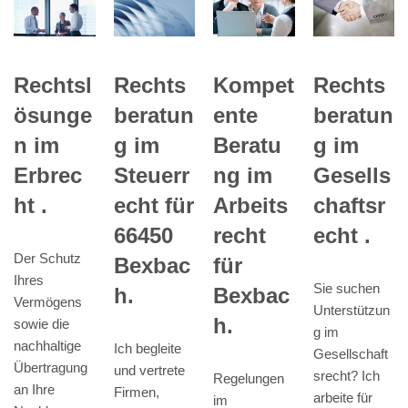
Rechts
Rechtsl
Kompet
Rechts
beratun
ösunge
ente
beratun
g im
n im
Beratu
g im
Steuerr
Erbrec
ng im
Gesells
echt für
ht .
Arbeits
chaftsr
66450
recht
echt .
Der Schutz
Bexbac
für
Ihres
Sie suchen
h.
Bexbac
Vermögens
Unterstützun
h.
sowie die
g im
nachhaltige
Ich begleite
Gesellschaft
Übertragung
und vertrete
srecht? Ich
Regelungen
an Ihre
Firmen,
arbeite für
im