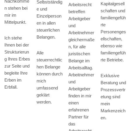
Nachkomme
Selbstständig
Kapitalgesell
Arbeitsrecht
n stehen bei
e und
schaften und
betreffen
mir im
Einzelperson
familiengefüh
Arbeitgeber
Mittelpunkt.
en in allen
rte
und
steuerlichen
Personenges
Arbeitnehmer
Belangen.
Ich stehe
ellschaften,
gleichermaße
Ihnen bei der
ebenso wie
n, für alle
Strukturierun
Alle
familiengefüh
juristischen
g Ihres Erbes
steuerrechtlic
rte Betriebe.
Belange im
zur Seite und
hen Belange
Arbeitsalltag.
begleite Ihre
können durch
Arbeitnehmer
Exklusive
Erben im
mich
und
Beratung und
Erbfall.
umfassend
Arbeitgeber
Prozessvertr
geklärt
finden in mir
etung sind
werden.
einen
mein
erfahrenen
Markenzeich
Partner für
en.
das
Arbeitsrecht.